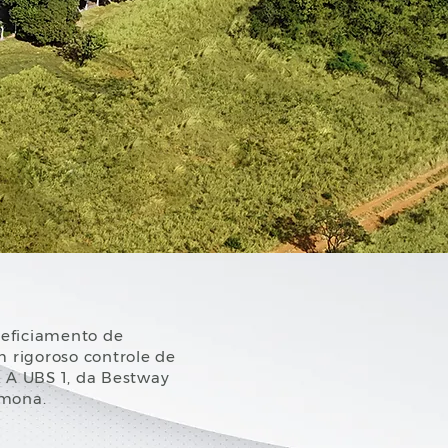
neficiamento de
 rigoroso controle de
. A UBS 1, da Bestway
amona.