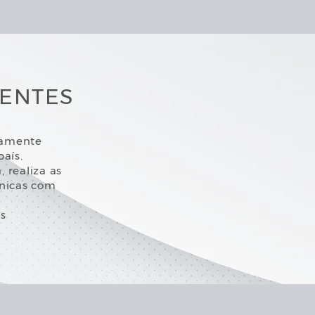
MENTES
camente
aís.
 realiza as
nicas com
ds