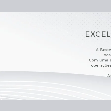
EXCEL
A Bestw
loca
Com uma eq
operações
A